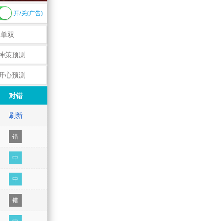
开/关(广告)
单双
神策预测
开心预测
对错
刷新
错
中
中
错