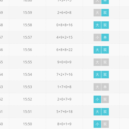
60
16:00
1+3+1=5
大
单
59
15:59
2+6+0=8
大
双
58
15:58
0+8+8=16
大
双
57
15:57
4+9+2=15
小
单
56
15:56
6+8+8=22
大
双
55
15:55
9+0+0=9
大
双
54
15:54
7+2+7=16
大
双
53
15:53
1+7+0=8
大
单
52
15:52
2+0+7=9
小
双
51
15:51
5+7+6=18
大
双
50
15:50
8+0+1=9
小
双