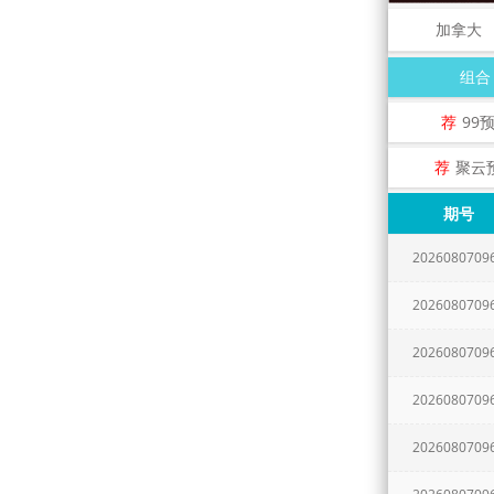
加拿大
组合
荐
99
荐
聚云
期号
2026080709
2026080709
2026080709
2026080709
2026080709