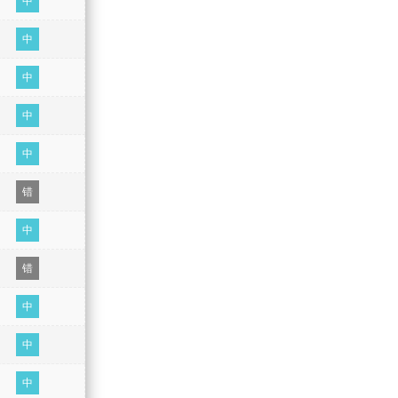
中
中
中
中
中
错
中
错
中
中
中