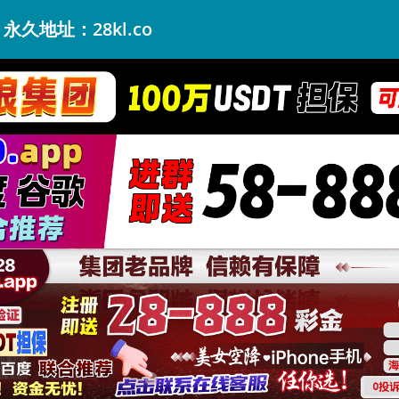
永久地址：28kl.co