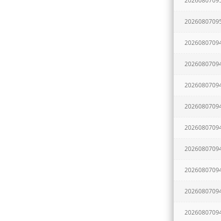
2026080709
2026080709
2026080709
2026080709
2026080709
2026080709
2026080709
2026080709
2026080709
2026080709
2026080709