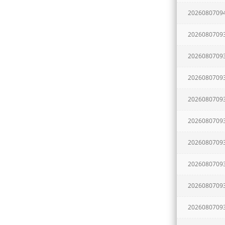
2026080709
2026080709
2026080709
2026080709
2026080709
2026080709
2026080709
2026080709
2026080709
2026080709